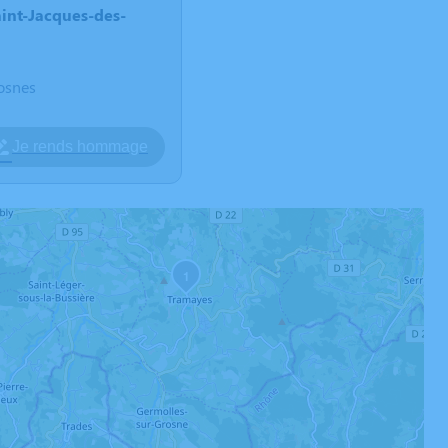
aint-Jacques-des-
osnes
Je rends hommage
1