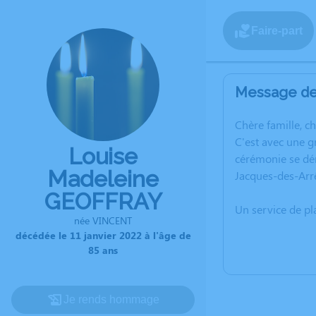
Faire-part
Message de 
C
hère famille, c
C'est avec une g
Louise
cérémonie se dér
Madeleine
Jacques-des-Arr
GEOFFRAY
Un service de p
née VINCENT
décédée le 11 janvier 2022 à l'âge de
85 ans
Je rends hommage