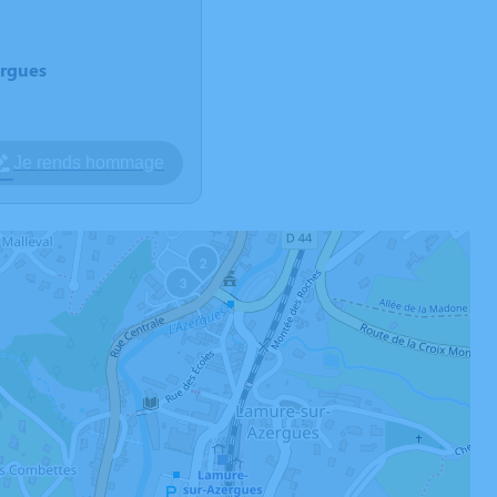
ergues
Je rends hommage
2
3