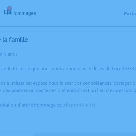
1
Part
Hommages
la famille
hers amis,
grande tristesse que nous vous annonçons le décès de Lucette G
ns à utiliser cet espace pour laisser vos condoléances, partager
s des poèmes ou des textes. Cet endroit est un lieu d'expressio
lantation d’arbre hommage est
disponible ici
.