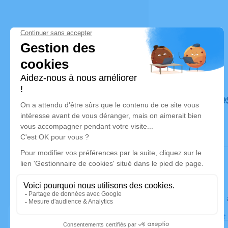
Déroulé de
Le lundi 2
Église Sain