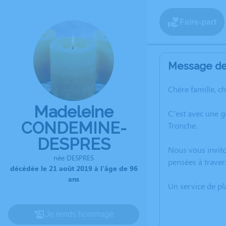
Faire-part
Message de 
Chère famille, c
Madeleine
C’est avec une 
CONDEMINE-
Tronche.
DESPRES
Nous vous invito
née DESPRES
pensées à trave
décédée le 21 août 2019 à l'âge de 96
ans
Un service de p
Je rends hommage