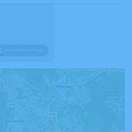
Je rends hommage
2