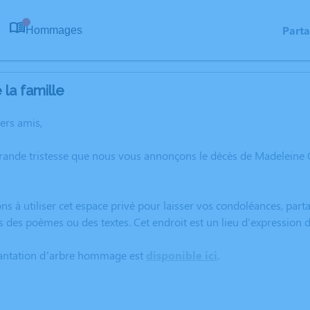
Part
Hommages
0
la famille
hers amis,
grande tristesse que nous vous annonçons le décès de Madelein
ns à utiliser cet espace privé pour laisser vos condoléances, pa
rs des poèmes ou des textes. Cet endroit est un lieu d'expressi
lantation d’arbre hommage est
disponible ici
.