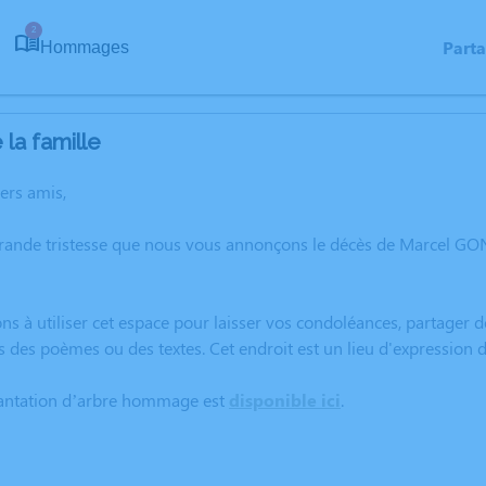
2
Part
Hommages
la famille
hers amis,
rande tristesse que nous vous annonçons le décès de Marcel GONI
ns à utiliser cet espace pour laisser vos condoléances, partager
s des poèmes ou des textes. Cet endroit est un lieu d'expressio
lantation d’arbre hommage est
disponible ici
.