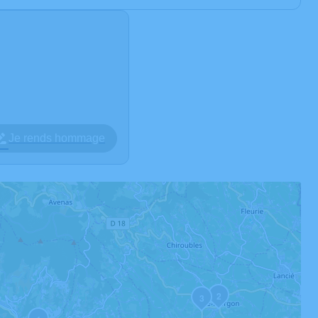
Je rends hommage
2
3