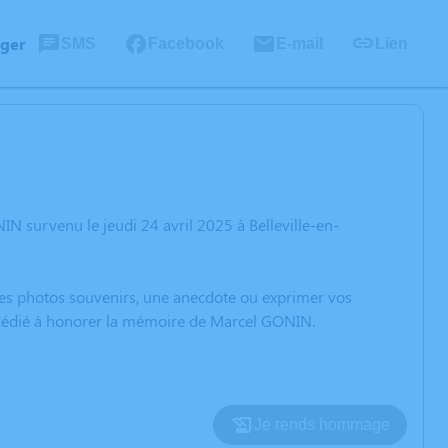
ager
SMS
Facebook
E-mail
Lien
N survenu le jeudi 24 avril 2025 à Belleville-en-
 des photos souvenirs, une anecdote ou exprimer vos
n dédié à honorer la mémoire de Marcel GONIN.
Je rends hommage