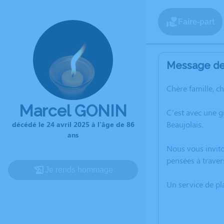
Faire-part
Message de 
Chère famille, c
Marcel GONIN
C’est avec une g
Beaujolais.
décédé le 24 avril 2025 à l'âge de 86
ans
Nous vous invito
pensées à traver
Je rends hommage
Un service de p