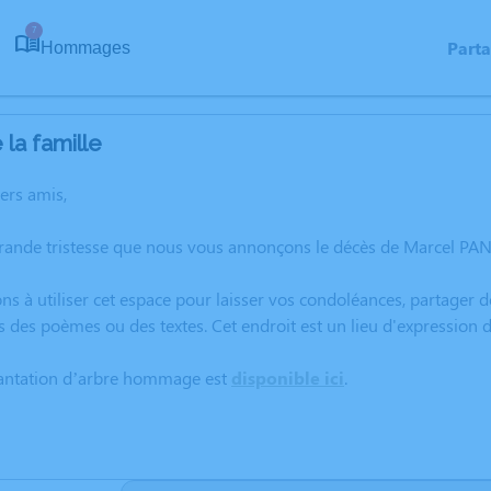
7
Part
Hommages
la famille
hers amis,
grande tristesse que nous vous annonçons le décès de Marcel PA
ns à utiliser cet espace pour laisser vos condoléances, partager
s des poèmes ou des textes. Cet endroit est un lieu d'expression
lantation d’arbre hommage est
disponible ici
.