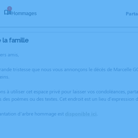
1
Part
Hommages
la famille
hers amis,
rande tristesse que nous vous annonçons le décès de Marcelle GO
ins.
ns à utiliser cet espace privé pour laisser vos condoléances, pa
s des poèmes ou des textes. Cet endroit est un lieu d'expressio
lantation d’arbre hommage est
disponible ici
.