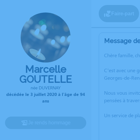
Faire-part
Message de 
Chère famille, c
Marcelle
C’est avec une g
GOUTELLE
Georges-de-Rene
née DUVERNAY
Nous vous invito
décédée le 3 juillet 2020 à l'âge de 94
pensées à traver
ans
Un service de p
Je rends hommage