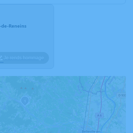
s-de-Reneins
Je rends hommage
1