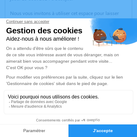
Nous vous invitons à utiliser cet espace pour laisser
vos condoléances, partager des photos souvenirs, une
anecdote ou exprimer vos pensées à travers des
poèmes ou des textes. Cet endroit est un lieu
d'expression dédié à honorer la mémoire de Marcelle
PLATRE.
Un service de plantation d’arbre hommage est
disponible ici
.
Je rends hommage
Cérémonie religieuse
mardi 20 août 2024 à 15h00
10
Église Saint Nicolas de Beaujeu
Faire-part
Hommages
64, Rue de la République