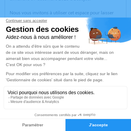
Nous vous invitons à utiliser cet espace pour laisser
vos condoléances, partager des photos souvenirs, une
anecdote ou exprimer vos pensées à travers des
poèmes ou des textes. Cet endroit est un lieu
d'expression dédié à honorer la mémoire de
Marguerite STEEN.
Un service de plantation d’arbre hommage est
disponible ici
.
Je rends hommage
Cérémonie religieuse
jeudi 11 décembre 2025 à 14h30
24
Église Saint Pierre de Quincié-en-Beaujolais
Faire-part
Hommages
Rue du Bourg