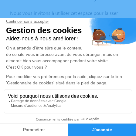
Nous vous invitons à utiliser cet espace pour laisser
vos condoléances, partager des photos souvenirs, une
anecdote ou exprimer vos pensées à travers des
poèmes ou des textes. Cet endroit est un lieu
d'expression dédié à honorer la mémoire de Marie
Monique MOREAU.
Un service de plantation d’arbre hommage est
disponible ici
.
Je rends hommage
Cérémonie religieuse
lundi 07 novembre 2022 à 15h00
6
Église de Saint-Christophe la Montagne de
Faire-part
Hommages
Saint-Christophe-Deux-Grosnes