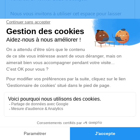
Nous vous invitons à utiliser cet espace pour laisser
vos condoléances, partager des photos souvenirs, une
anecdote ou exprimer vos pensées à travers des
poèmes ou des textes. Cet endroit est un lieu
d'expression dédié à honorer la mémoire de Marinette
SANVERS.
Un service de plantation d’arbre hommage est
disponible ici
.
Je rends hommage
Cérémonie religieuse
jeudi 23 février 2023 à 09h30
5
L’église Saint Pierre et Paul d'Odenas
Faire-part
Hommages
Rue de l'Église