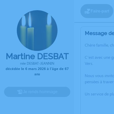
Faire-part
Message de 
Chère famille, c
Martine DESBAT
C’est avec une 
Vers.
née DESBAT-JEANNIN
décédée le 6 mars 2026 à l'âge de 67
ans
Nous vous invito
pensées à traver
Je rends hommage
Un service de p