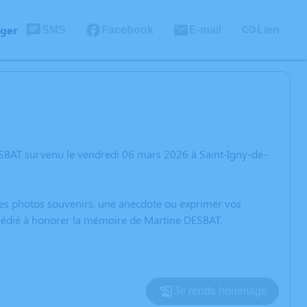
ager
SMS
Facebook
E-mail
Lien
ESBAT survenu le vendredi 06 mars 2026 à Saint-Igny-de-
 des photos souvenirs, une anecdote ou exprimer vos
n dédié à honorer la mémoire de Martine DESBAT.
Je rends hommage