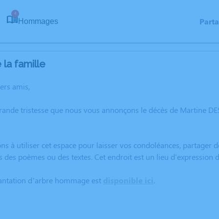
4
Part
Hommages
la famille
hers amis,
grande tristesse que nous vous annonçons le décès de Martine D
ns à utiliser cet espace pour laisser vos condoléances, partager
s des poèmes ou des textes. Cet endroit est un lieu d'expressio
lantation d’arbre hommage est
disponible ici
.