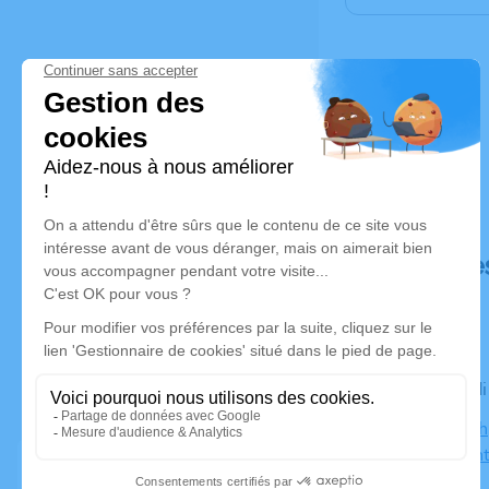
Déroulé de
Le mercred
Salle de l'E
69790 Saint