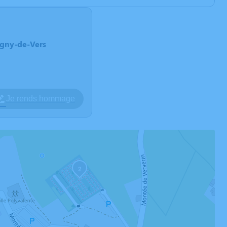
-Igny-de-Vers
Je rends hommage
2