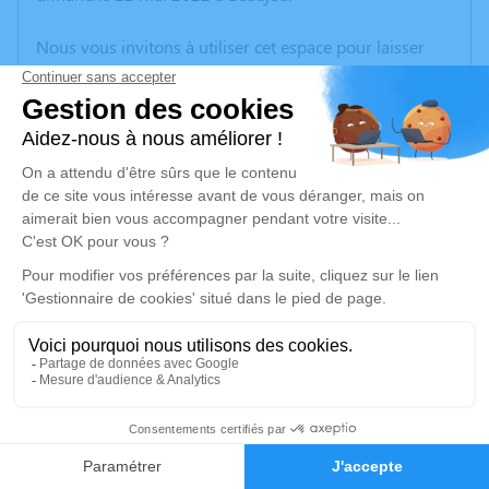
Nous vous invitons à utiliser cet espace pour laisser
vos condoléances, partager des photos souvenirs, une
anecdote ou exprimer vos pensées à travers des
poèmes ou des textes. Cet endroit est un lieu
d'expression dédié à honorer la mémoire de Maurice
LABROSSE.
Un service de plantation d’arbre hommage est
disponible ici
.
Je rends hommage
Cérémonie religieuse
vendredi 27 mai 2022 à 15h00
2
Église Saint Georges de Propières
Faire-part
Hommages
69790 Propières