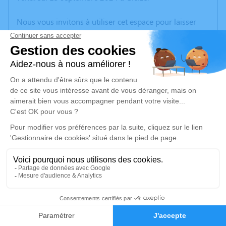
Nous vous invitons à utiliser cet espace pour laisser
vos condoléances, partager des photos souvenirs, une
anecdote ou exprimer vos pensées à travers des
poèmes ou des textes. Cet endroit est un lieu
d'expression dédié à honorer la mémoire de Maurice
MICHEL.
Un service de plantation d’arbre hommage est
disponible ici
.
Je rends hommage
Cérémonie civile
samedi 21 septembre 2024 à 15h30
5
Crématorium de Gleize
Faire-part
Hommages
2740, Route de Montmelas