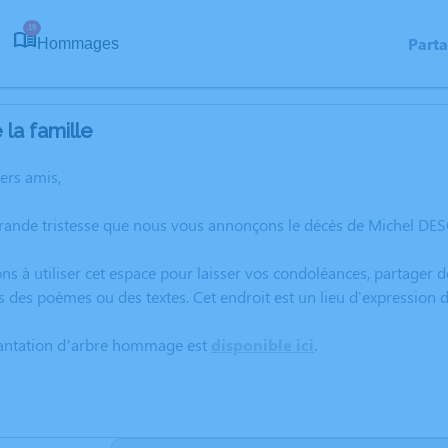
19
Part
Hommages
la famille
hers amis,
rande tristesse que nous vous annonçons le décès de Michel DES
ns à utiliser cet espace pour laisser vos condoléances, partager
s des poèmes ou des textes. Cet endroit est un lieu d'expressio
lantation d’arbre hommage est
disponible ici
.