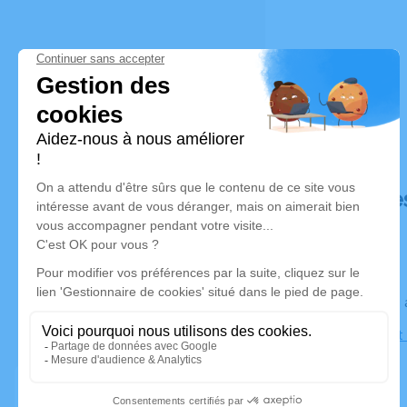
Déroulé de
Le lundi 2
Église Saint
Beaujeu