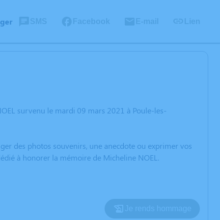
ager
SMS
Facebook
E-mail
Lien
NOEL survenu le mardi 09 mars 2021 à Poule-les-
rtager des photos souvenirs, une anecdote ou exprimer vos
n dédié à honorer la mémoire de Micheline NOEL.
Je rends hommage