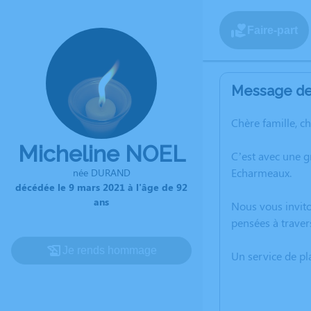
Faire-part
Message de 
Chère famille, c
Micheline NOEL
C’est avec une 
Echarmeaux.
née DURAND
décédée le 9 mars 2021 à l'âge de 92
ans
Nous vous invito
pensées à traver
Je rends hommage
Un service de p