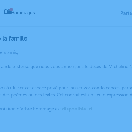
Part
Hommages
0
la famille
hers amis,
grande tristesse que nous vous annonçons le décès de Micheline 
ns à utiliser cet espace privé pour laisser vos condoléances, pa
s des poèmes ou des textes. Cet endroit est un lieu d'expressio
lantation d’arbre hommage est
disponible ici
.