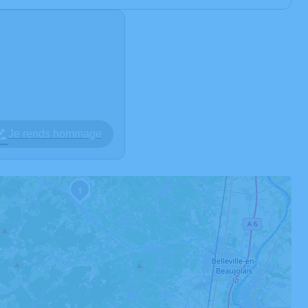
Je rends hommage
1