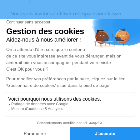
Nous vous invitons à utiliser cet espace pour laisser
vos condoléances, partager des photos souvenirs, une
anecdote ou exprimer vos pensées à travers des
poèmes ou des textes. Cet endroit est un lieu
d'expression dédié à honorer la mémoire de Mireille
RINCHEVAL.
Un service de plantation d’arbre hommage est
disponible ici
.
Je rends hommage
Cérémonie religieuse
lundi 12 juillet 2021 à 15h30
25
Crématorium de Gleize
Faire-part
Hommages
2740, Route de Montmelas