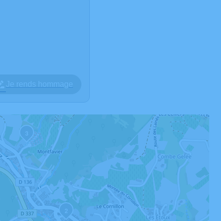
Je rends hommage
3
2