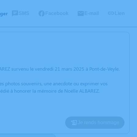
ager
SMS
Facebook
E-mail
Lien
BAREZ survenu le vendredi 21 mars 2025 à Pont-de-Veyle.
 des photos souvenirs, une anecdote ou exprimer vos
n dédié à honorer la mémoire de Noëlle ALBAREZ.
Je rends hommage