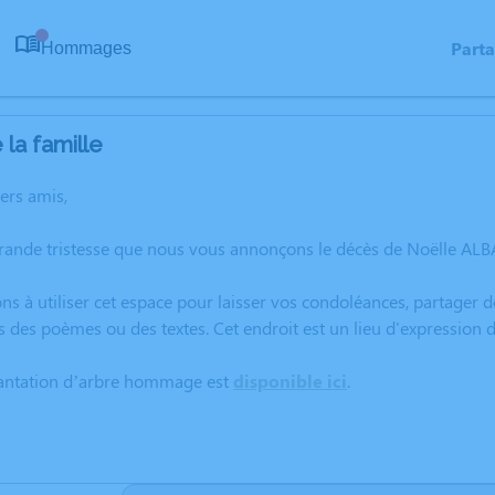
Part
Hommages
0
la famille
hers amis,
grande tristesse que nous vous annonçons le décès de Noëlle AL
ns à utiliser cet espace pour laisser vos condoléances, partager
s des poèmes ou des textes. Cet endroit est un lieu d'expressio
lantation d’arbre hommage est
disponible ici
.