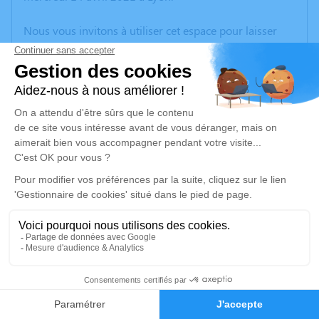
Nous vous invitons à utiliser cet espace pour laisser
vos condoléances, partager des photos souvenirs, une
anecdote ou exprimer vos pensées à travers des
poèmes ou des textes. Cet endroit est un lieu
d'expression dédié à honorer la mémoire d’Olivier
JARLOT.
Un service de plantation d’arbre hommage est
disponible ici
.
Je rends hommage
Cérémonie religieuse
mardi 20 juillet 2021 à 14h30
2
Église Saint Antoine Abbé d'Ouroux-Deux-
Faire-part
Hommages
Grosnes