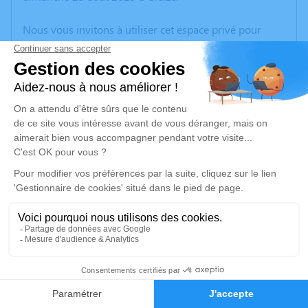
Nous vous invitons à utiliser cet espace privé pour
laisser vos condoléances, partager des photos
souvenirs, une anecdote ou exprimer vos pensées à
travers des poèmes ou des textes. Cet endroit est un
lieu d'expression dédié à honorer la mémoire de Paul
CHAGNY.
Un service de plantation d’arbre hommage est
disponible ici
.
Je rends hommage
Cérémonie religieuse
vendredi 30 août 2019 à 15h00
1
Église Saint Nicolas de Beaujeu
Faire-part
Hommages
64, Rue de la République