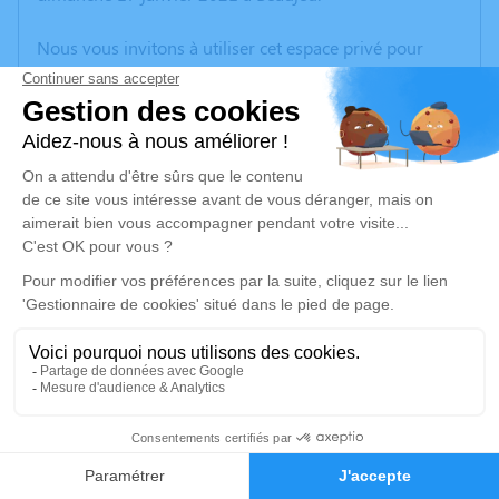
Nous vous invitons à utiliser cet espace privé pour
laisser vos condoléances, partager des photos
souvenirs, une anecdote ou exprimer vos pensées à
travers des poèmes ou des textes. Cet endroit est un
lieu d'expression dédié à honorer la mémoire de Paul
SAMBARDIER.
Un service de plantation d’arbre hommage est
disponible ici
.
Je rends hommage
Cérémonie religieuse
lundi 25 janvier 2021 à 15h00
2
Église Saint Laurent de Claveisolles
Faire-part
Hommages
69870 Claveisolles