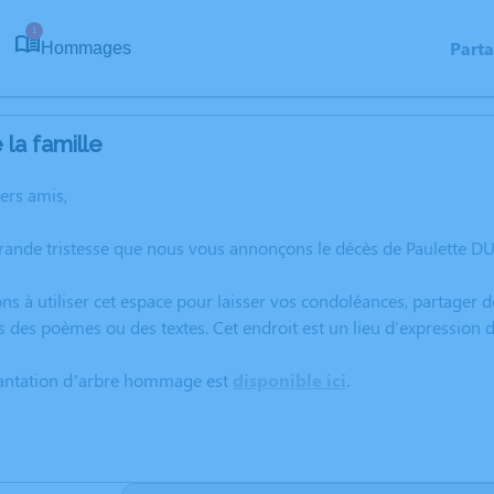
1
Part
Hommages
la famille
hers amis,
grande tristesse que nous vous annonçons le décès de Paulette
ns à utiliser cet espace pour laisser vos condoléances, partager
s des poèmes ou des textes. Cet endroit est un lieu d'expressio
lantation d’arbre hommage est
disponible ici
.