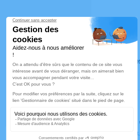
Déroulé de
Le lundi 2
Église Sain