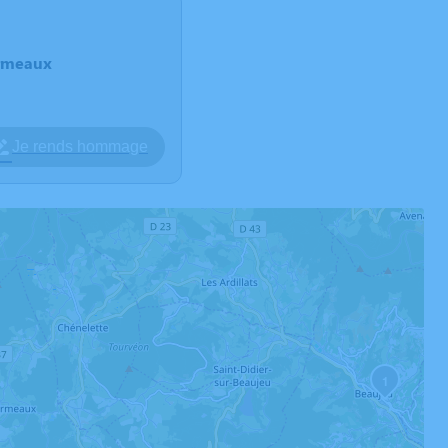
armeaux
Je rends hommage
1