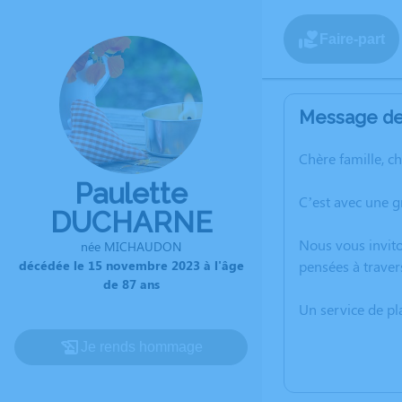
Faire-part
Message de 
Chère famille, c
Paulette
C’est avec une 
DUCHARNE
Nous vous invito
née MICHAUDON
décédée le 15 novembre 2023 à l'âge
pensées à traver
de 87 ans
Un service de p
Je rends hommage