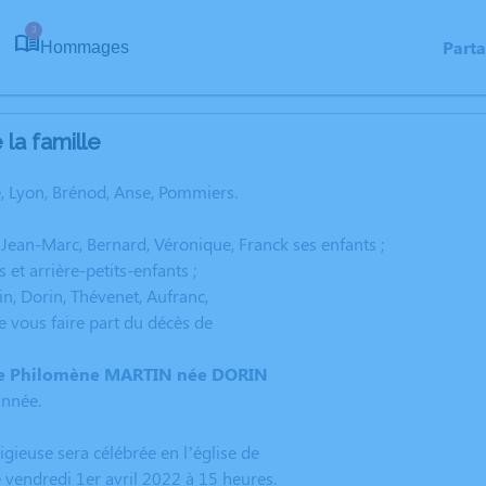
3
Part
Hommages
la famille
, Lyon, Brénod, Anse, Pommiers.
 Jean-Marc, Bernard, Véronique, Franck ses enfants ;
s et arrière-petits-enfants ;
in, Dorin, Thévenet, Aufranc,
de vous faire part du décès de
 Philomène MARTIN née DORIN
nnée.
igieuse sera célébrée en l’église de
 vendredi 1er avril 2022 à 15 heures.