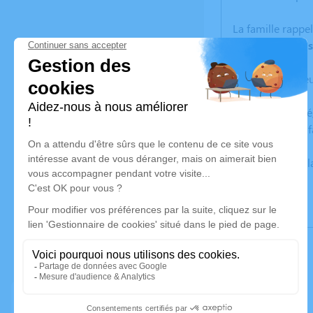
La famille rappel
son époux
Louis
Cet avis tient li
Selon sa volonté,
Une quête sera f
Un service de p