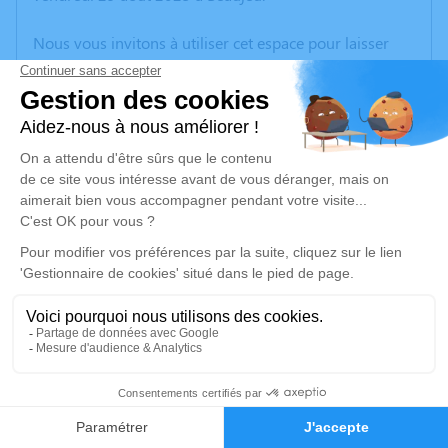
Nous vous invitons à utiliser cet espace pour laisser
vos condoléances, partager des photos souvenirs, une
anecdote ou exprimer vos pensées à travers des
poèmes ou des textes. Cet endroit est un lieu
d'expression dédié à honorer la mémoire de Pierre
LAURENT.
Je rends hommage
Cérémonie religieuse
vendredi 05 septembre 2025 à 14h30
Église Saint Sulpice de Monsols-Deux-
Grosnes
Rue Trompier
12
69860 Monsols-Deux-Grosnes
Faire-part
Hommages