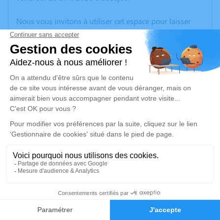
Nous vous invitons à utiliser cet espace pour laisser
vos condoléances, partager des photos souvenirs, une
anecdote ou exprimer vos pensées à travers des
poèmes ou des textes. Cet endroit est un lieu
d'expression dédié à honorer la mémoire de Pierre
SAVOYE.
Je rends hommage
Cérémonie religieuse
vendredi 17 avril 2026 à 10h00
Église Saint Germain de Chiroubles
69115 Chiroubles
7
Je rends hommage
Faire-part
Hommages