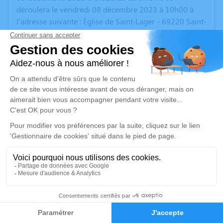
déroulera le vendredi 08 décembre 2023 à 10h00 à
l'adresse suivante : Église de Saint-Lager - 69220 Saint-
Lager.
Ni fleurs ni plaques, mais boîte à dons au bénéfice de
la FIDEV et de l’association Au Fil de Léana.
Un service de plantation d’arbre hommage est
disponible ici
.
Je rends hommage
Cérémonie religieuse
vendredi 08 décembre 2023 à 10h00
Église de Saint-Lager
69220 Saint-Lager
2
Faire-part
Hommages
Je rends hommage