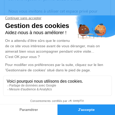
Nous vous invitons à utiliser cet espace privé pour
laisser vos condoléances, partager des photos
souvenirs, une anecdote ou exprimer vos pensées à
travers des poèmes ou des textes. Cet endroit est un
lieu d'expression dédié à honorer la mémoire de
Raymond SAINT-DIDIER.
Un service de plantation d’arbre hommage est
disponible ici
.
Je rends hommage
Cérémonie religieuse
mardi 12 janvier 2021 à 10h15
1
Église Saint Pierre de Quincié-en-Beaujolais
Faire-part
Hommages
Rue du Bourg