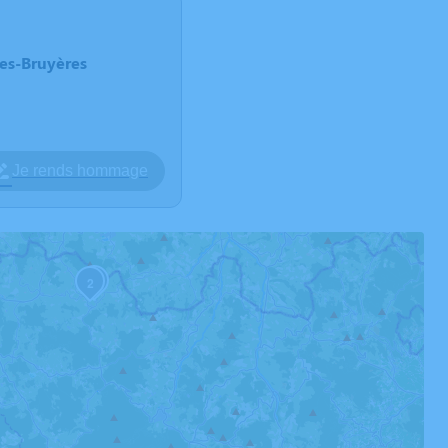
des-Bruyères
Je rends hommage
3
2