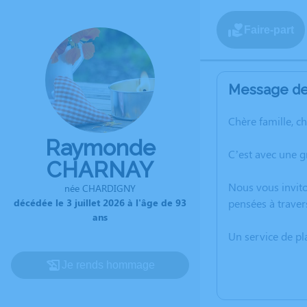
Faire-part
Message de 
Chère famille, c
Raymonde
C’est avec une 
CHARNAY
Nous vous invito
née CHARDIGNY
décédée le 3 juillet 2026 à l'âge de 93
pensées à trave
ans
Un service de p
Je rends hommage