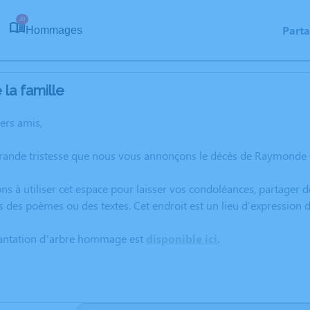
20
Part
Hommages
la famille
hers amis,
grande tristesse que nous vous annonçons le décès de Raymonde 
ns à utiliser cet espace pour laisser vos condoléances, partager
rs des poèmes ou des textes. Cet endroit est un lieu d'express
lantation d’arbre hommage est
disponible ici
.