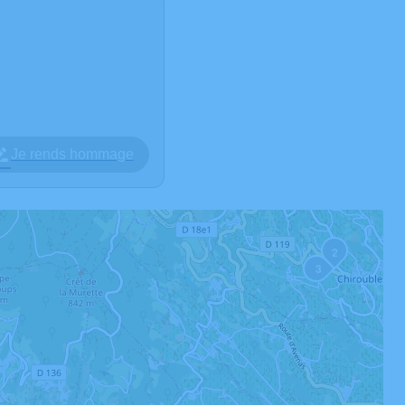
Je rends hommage
2
3