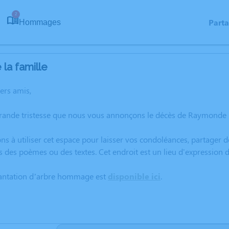
2
Part
Hommages
la famille
hers amis,
grande tristesse que nous vous annonçons le décès de Raymond
ns à utiliser cet espace pour laisser vos condoléances, partager
rs des poèmes ou des textes. Cet endroit est un lieu d'expressi
lantation d’arbre hommage est
disponible ici
.