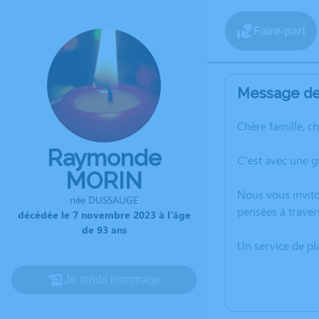
Faire-part
Message de 
Chère famille, c
Raymonde
C’est avec une 
MORIN
Nous vous invito
née DUSSAUGE
pensées à trave
décédée le 7 novembre 2023 à l'âge
de 93 ans
Un service de p
Je rends hommage