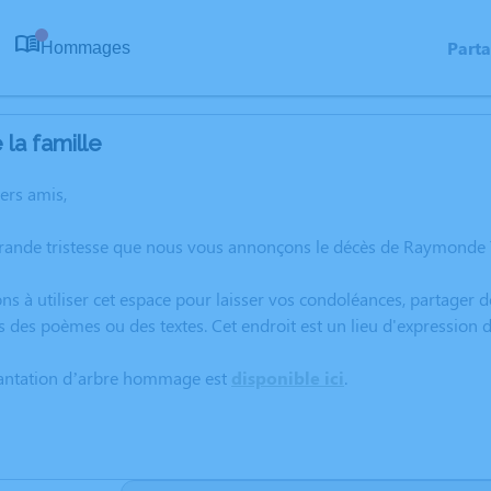
Part
Hommages
0
la famille
hers amis,
grande tristesse que nous vous annonçons le décès de Raymonde T
ns à utiliser cet espace pour laisser vos condoléances, partager
s des poèmes ou des textes. Cet endroit est un lieu d'expressio
lantation d’arbre hommage est
disponible ici
.