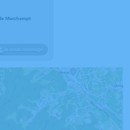
e de Marchampt
Je rends hommage
1