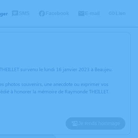
ager
SMS
Facebook
E-mail
Lien
HEILLET survenu le lundi 16 janvier 2023 à Beaujeu.
 des photos souvenirs, une anecdote ou exprimer vos
n dédié à honorer la mémoire de Raymonde THEILLET.
Je rends hommage