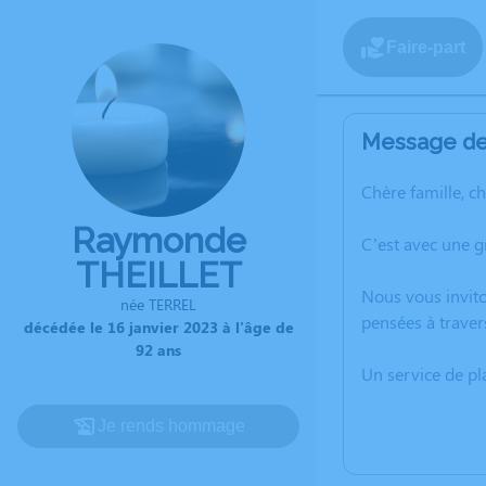
Faire-part
Message de 
Chère famille, c
Raymonde
C’est avec une 
THEILLET
Nous vous invito
née TERREL
pensées à traver
décédée le 16 janvier 2023 à l'âge de
92 ans
Un service de p
Je rends hommage