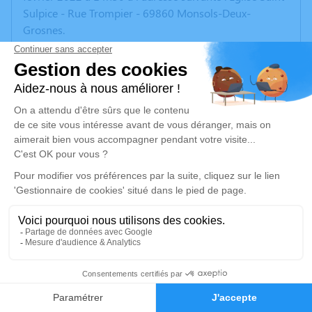
Sulpice - Rue Trompier - 69860 Monsols-Deux-
Grosnes.
Ni fleurs ni plaques mais dons à l'Association des
Handicapés du Canton de Monsols (A.L.V.H)
Un service de plantation d’arbre hommage est
disponible ici
.
Je rends hommage
Cérémonie religieuse
mardi 08 février 2022 à 14h30
Église Saint Sulpice de Monsols-Deux-
Grosnes
Rue Trompier
11
69860 Monsols-Deux-Grosnes
Faire-part
Hommages