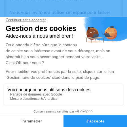
Nous vous invitons à utiliser cet espace pour laisser
vos condoléances, partager des photos souvenirs, une
anecdote ou exprimer vos pensées à travers des
poèmes ou des textes. Cet endroit est un lieu
d'expression dédié à honorer la mémoire de René
LAPALU.
Un service de plantation d’arbre hommage est
disponible ici
.
Je rends hommage
Cérémonie religieuse
jeudi 08 décembre 2022 à 10h00
2
Église Saint Etienne de Saint-Étienne-la-
Faire-part
Hommages
Varenne