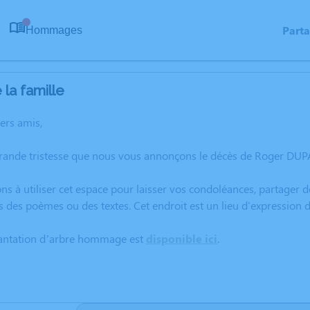
Part
Hommages
0
la famille
hers amis,
grande tristesse que nous vous annonçons le décès de Roger DU
ns à utiliser cet espace pour laisser vos condoléances, partager
s des poèmes ou des textes. Cet endroit est un lieu d'expressi
lantation d’arbre hommage est
disponible ici
.