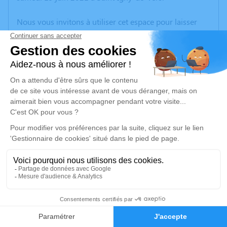
Nous vous invitons à utiliser cet espace pour laisser
vos condoléances, partager des photos souvenirs, une
anecdote ou exprimer vos pensées à travers des
poèmes ou des textes. Cet endroit est un lieu
d'expression dédié à honorer la mémoire de Roger
TRIBOLLET.
Un service de plantation d’arbre hommage est
disponible ici
.
Je rends hommage
Cérémonie religieuse
jeudi 24 juin 2021 à 15h00
3
Église Nativité Jean Baptiste de Saint-Igny-
Faire-part
Hommages
de-Vers