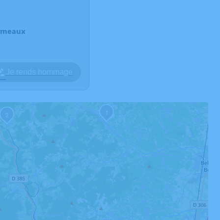
armeaux
Je rends hommage
1
2