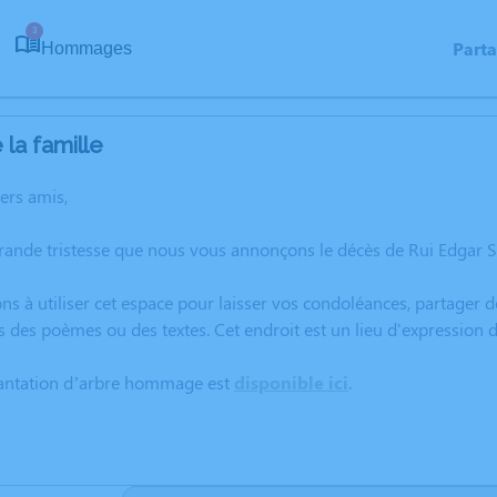
3
Part
Hommages
la famille
hers amis,
rande tristesse que nous vous annonçons le décès de Rui Edgar S
ns à utiliser cet espace pour laisser vos condoléances, partager
s des poèmes ou des textes. Cet endroit est un lieu d'expressio
lantation d’arbre hommage est
disponible ici
.