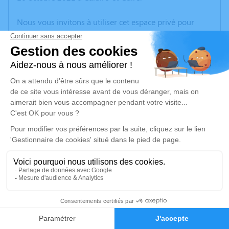
Nous vous invitons à utiliser cet espace privé pour
laisser vos condoléances, partager des photos
souvenirs, une anecdote ou exprimer vos pensées à
travers des poèmes ou des textes. Cet endroit est un
lieu d'expression dédié à honorer la mémoire de Serge
DERSI.
Un service de plantation d’arbre hommage est
disponible ici
.
Je rends hommage
Crémation
samedi 23 octobre 2021 à 11h30
7
Crématorium de Sancé
Faire-part
Hommages
1 Rue du 19 Mars 1962