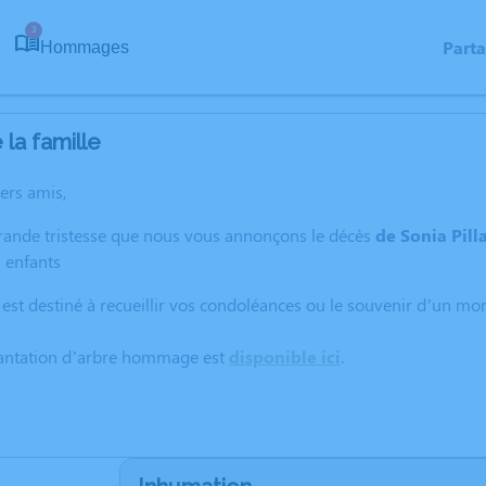
3
Part
Hommages
la famille
hers amis,
grande tristesse que nous vous annonçons le décès
de Sonia Pilla
s enfants
 est destiné à recueillir vos condoléances ou le souvenir d’un m
lantation d’arbre hommage est
disponible ici
.