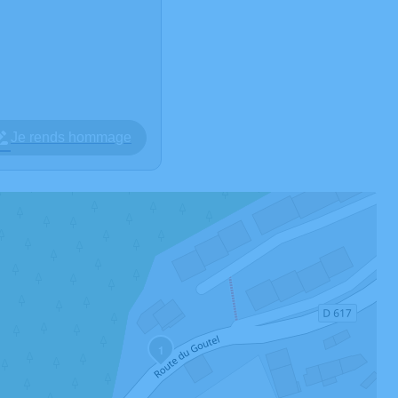
Je rends hommage
1