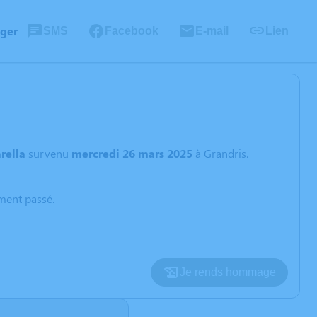
ager
SMS
Facebook
E-mail
Lien
rella
survenu
mercredi 26 mars 2025
à Grandris.
oment passé.
Je rends hommage