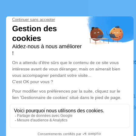
Déroulé de
Le mardi 0
Cimetière d