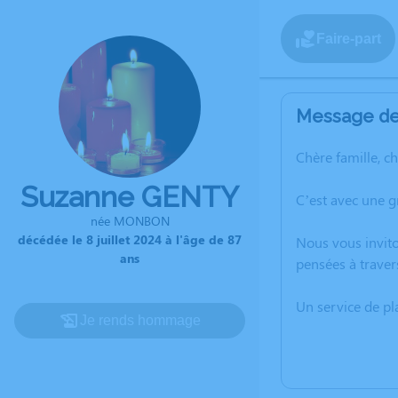
Faire-part
Message de 
Chère famille, c
Suzanne GENTY
C’est avec une g
née MONBON
décédée le 8 juillet 2024 à l'âge de 87
Nous vous invito
ans
pensées à traver
Un service de p
Je rends hommage