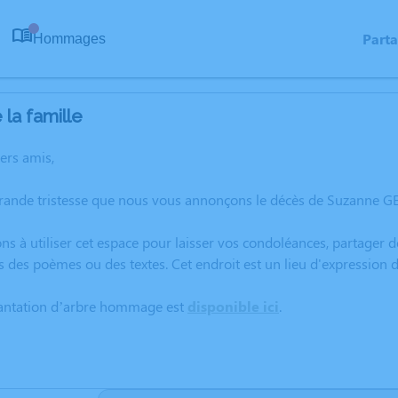
Part
Hommages
0
la famille
hers amis,
rande tristesse que nous vous annonçons le décès de Suzanne GE
ns à utiliser cet espace pour laisser vos condoléances, partager
s des poèmes ou des textes. Cet endroit est un lieu d'expressio
lantation d’arbre hommage est
disponible ici
.