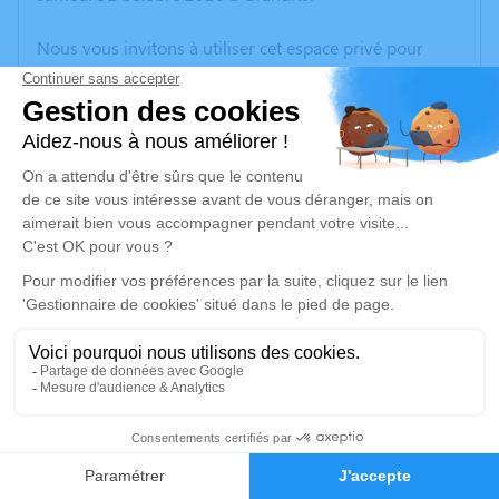
Nous vous invitons à utiliser cet espace privé pour
laisser vos condoléances, partager des photos
souvenirs, une anecdote ou exprimer vos pensées à
travers des poèmes ou des textes. Cet endroit est un
lieu d'expression dédié à honorer la mémoire de
Suzanne NICOLAS.
Un service de plantation d’arbre hommage est
disponible ici
.
Je rends hommage
Cérémonie religieuse
jeudi 05 novembre 2020 à 09h30
1
Église Assomption de Grandris
Faire-part
Hommages
69870 Grandris