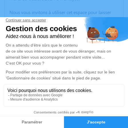
Nous vous invitons à utiliser cet espace pour laisser
vos condoléances, partager des photos souvenirs, une
anecdote ou exprimer vos pensées à travers des
poèmes ou des textes. Cet endroit est un lieu
d'expression dédié à honorer la mémoire de Thérèse
AUFRANC.
Un service de plantation d’arbre hommage est
disponible ici
.
Je rends hommage
Cérémonie religieuse
mardi 22 octobre 2024 à 14h30
6
Église Saint Antoine Abbé d'Ouroux-Deux-
Faire-part
Hommages
Grosnes