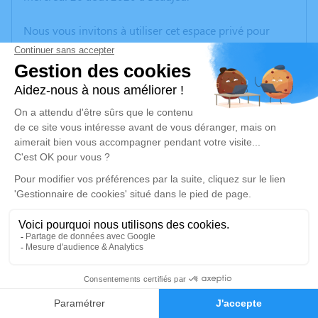
Nous vous invitons à utiliser cet espace privé pour
laisser vos condoléances, partager des photos
souvenirs, une anecdote ou exprimer vos pensées à
travers des poèmes ou des textes. Cet endroit est un
lieu d'expression dédié à honorer la mémoire de
Thierry JADOT.
Un service de plantation d’arbre hommage est
disponible ici
.
Je rends hommage
Cérémonie religieuse
samedi 29 août 2020 à 10h00
1
Église Saint Georges de Propières
Faire-part
Hommages
69790 Propières