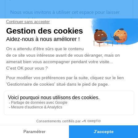
Nous vous invitons à utiliser cet espace pour laisser
vos condoléances, partager des photos souvenirs, une
anecdote ou exprimer vos pensées à travers des
poèmes ou des textes. Cet endroit est un lieu
d'expression dédié à honorer la mémoire de Wilfred
Ian LAMB.
Un service de plantation d’arbre hommage est
disponible ici
.
Je rends hommage
Cérémonie civile
jeudi 22 avril 2021 à 11h30
15
Crématorium de Gleize
2740, Route de Montmelas
Faire-part
Hommages
69400 Gleize