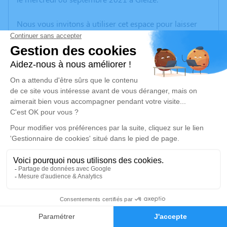
Nous vous invitons à utiliser cet espace pour laisser
vos condoléances, partager des photos souvenirs, une
anecdote ou exprimer vos pensées à travers des
poèmes ou des textes. Cet endroit est un lieu
d'expression dédié à honorer la mémoire d’Yvonne
GONNACHON.
Un service de plantation d’arbre hommage est
disponible ici
.
Je rends hommage
Cérémonie religieuse
vendredi 10 septembre 2021 à 15h00
3
Église Nativité Jean Baptiste de Saint-Igny-
Faire-part
Hommages
de-Vers