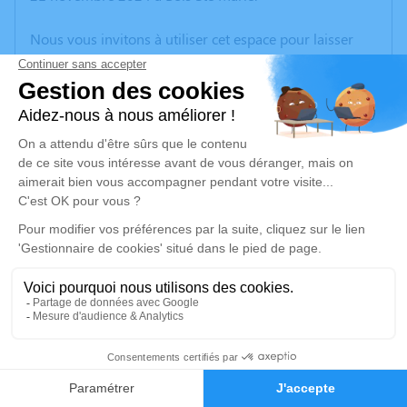
Nous vous invitons à utiliser cet espace pour laisser
vos condoléances, partager des photos souvenirs, une
anecdote ou exprimer vos pensées à travers des
poèmes ou des textes. Cet endroit est un lieu
d'expression dédié à honorer la mémoire d’Yvonne
MARTIN.
Un service de plantation d’arbre hommage est
disponible ici
.
Je rends hommage
Cérémonie religieuse
lundi 25 novembre 2024 à 14h30
17
Église Saint Bonnet de Saint-Bonnet-des-
Faire-part
Hommages
Bruyères