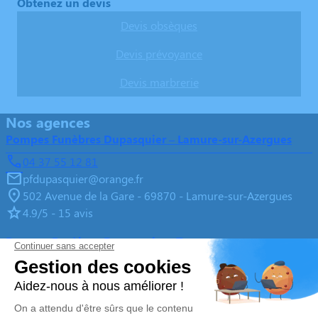
Obtenez un devis
Devis obsèques
Devis prévoyance
Devis marbrerie
Nos agences
Pompes Funèbres Dupasquier – Lamure-sur-Azergues
04 37 55 12 81
pfdupasquier@orange.fr
502 Avenue de la Gare - 69870 - Lamure-sur-Azergues
4.9/5 - 15 avis
Pompes Funèbres Dupasquier - Tramayes
03 85 59 42 20
pfdupasquier@orange.fr
20 bis, Grande Rue - 71520 - Tramayes
4.9/5 - 20 avis