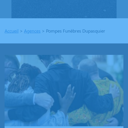
Accueil
>
Agences
>
Pompes Funèbres Dupasquier