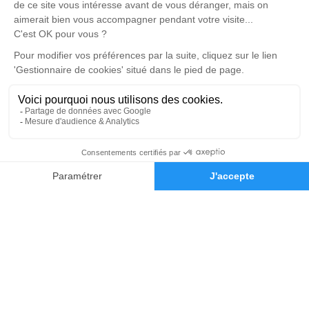
Pompes Funèbres Dupasquier
04 74 04 82 46
pfdupasquier@orange.fr
Place de la Paix, 11 route de Saint-Joseph - 69430 -
Beaujeu
4.9/5 - 172 avis
Nos Services
Liens utiles
Organiser des obsèques
Avis de décès
Monuments funéraires
Demande de rendez-vous en
04 74 04 82 46
Demande de devis
agence
Services aux familles
Nos réseaux sociaux
Mentions légales
Politique de traitement des données personnelles
Politique d’utilisation des cookies
Gestionnaire de cookies
Zone d'intervention