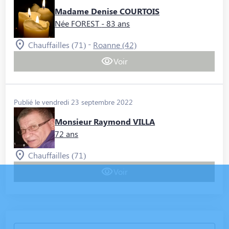
Madame Denise COURTOIS
Née FOREST
- 83 ans
-
Chauffailles (71)
Roanne (42)
Voir
Publié le vendredi 23 septembre 2022
Monsieur Raymond VILLA
72 ans
Chauffailles (71)
Voir