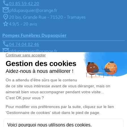
03 85 59 42 20
pfdupasquier@orange.fr
20 bis, Grande Rue - 71520 - Tramayes
4.9/5 - 20 avis
Pompes Funèbres Dupasquier
04 74 04 82 46
pfdupasquier@orange.fr
Place de la Paix, 11 route de Saint-Joseph - 69430 -
Beaujeu
4.9/5 - 172 avis
Nos Services
Liens utiles
Organiser des obsèques
Avis de décès
Monuments funéraires
Demande de rendez-vous en
agence
Services aux familles
Nos réseaux sociaux
Mentions légales