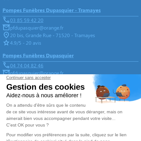
Pompes Funèbres Dupasquier - Tramayes
03 85 59 42 20
pfdupasquier@orange.fr
20 bis, Grande Rue - 71520 - Tramayes
4.9/5 - 20 avis
Pompes Funèbres Dupasquier
04 74 04 82 46
pfdupasquier@orange.fr
Place de la Paix, 11 route de Saint-Joseph - 69430 -
Beaujeu
4.9/5 - 172 avis
Nos Services
Liens utiles
Organiser des obsèques
Avis de décès
Monuments funéraires
Demande de rendez-vous en
agence
Services aux familles
Nos réseaux sociaux