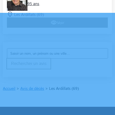
95 ans
Les Ardillats (69)
Voir
Rechercher un avis
Accueil
>
Avis de décès
>
Les Ardillats (69)