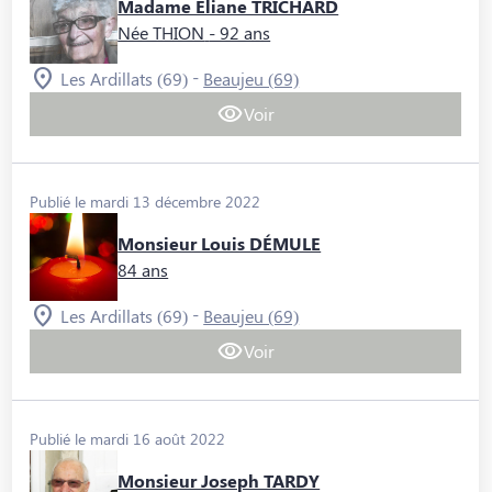
Madame Eliane TRICHARD
Née THION
- 92 ans
-
Les Ardillats (69)
Beaujeu (69)
Voir
Publié le mardi 13 décembre 2022
Monsieur Louis DÉMULE
84 ans
-
Les Ardillats (69)
Beaujeu (69)
Voir
Publié le mardi 16 août 2022
Monsieur Joseph TARDY