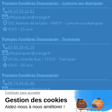
Pompes Funèbres Dupasquier – Lamure-sur-Azergues
04 37 55 12 81
pfdupasquier@orange.fr
502 Avenue de la Gare - 69870 - Lamure-sur-Azergues
4.9/5 - 15 avis
Pompes Funèbres Dupasquier - Tramayes
03 85 59 42 20
pfdupasquier@orange.fr
20 bis, Grande Rue - 71520 - Tramayes
4.9/5 - 20 avis
Pompes Funèbres Dupasquier
04 74 04 82 46
pfdupasquier@orange.fr
Place de la Paix, 11 route de Saint-Joseph - 69430 -
Beaujeu
4.9/5 - 172 avis