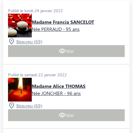
Publié le lundi 24 janvier 2022
Madame Francia SANCELOT
Née PERRAUD
- 95 ans
Beaujeu (69)
Voir
Publié le samedi 22 janvier 2022
Madame Alice THOMAS
Née JONCHIER
- 96 ans
Beaujeu (69)
Voir