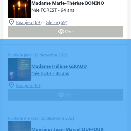
Madame Marie-Thérèse BONINO
Née FOREST
- 94 ans
-
Beaujeu (69)
Gleize (69)
Voir
Publié le jeudi 02 décembre 2021
Madame Hélène GIRAUD
Née RUET
- 86 ans
Beaujeu (69)
Voir
Publié le mercredi 01 décembre 2021
Monsieur Jean-Marcel DUFFOUX