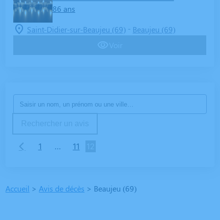
86 ans
-
Saint-Didier-sur-Beaujeu (69)
Beaujeu (69)
Voir
Rechercher un avis
1
…
11
12
Accueil
>
Avis de décès
>
Beaujeu (69)