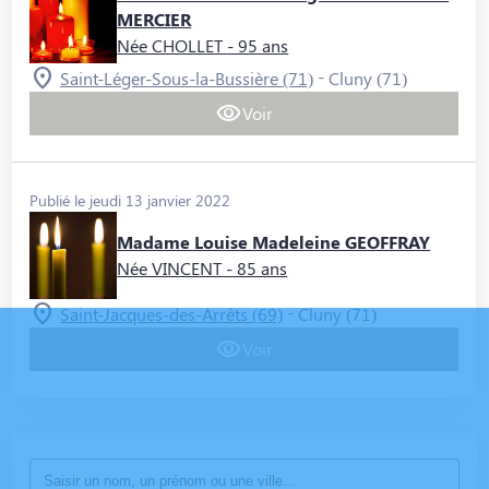
MERCIER
Née CHOLLET
- 95 ans
-
Saint-Léger-Sous-la-Bussière (71)
Cluny (71)
Voir
Publié le jeudi 13 janvier 2022
Madame Louise Madeleine GEOFFRAY
Née VINCENT
- 85 ans
-
Saint-Jacques-des-Arrêts (69)
Cluny (71)
Voir