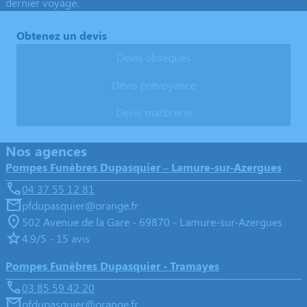
dernier voyage.
Obtenez un devis
Devis obsèques
Devis prévoyance
Devis marbrerie
Nos agences
Pompes Funèbres Dupasquier – Lamure-sur-Azergues
04 37 55 12 81
pfdupasquier@orange.fr
502 Avenue de la Gare - 69870 - Lamure-sur-Azergues
4.9/5 - 15 avis
Pompes Funèbres Dupasquier - Tramayes
03 85 59 42 20
pfdupasquier@orange.fr