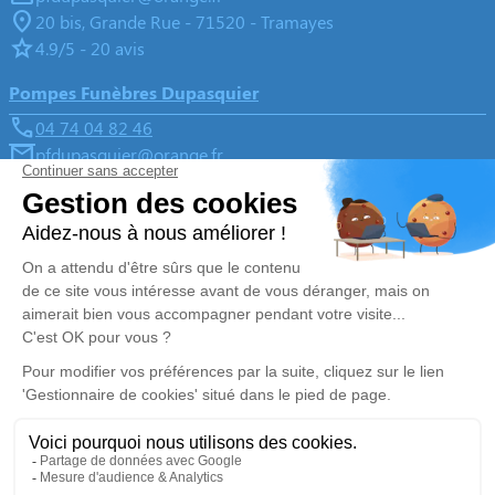
20 bis, Grande Rue - 71520 - Tramayes
4.9/5 - 20 avis
Pompes Funèbres Dupasquier
04 74 04 82 46
pfdupasquier@orange.fr
Place de la Paix, 11 route de Saint-Joseph - 69430 -
Beaujeu
4.9/5 - 172 avis
Nos Services
Liens utiles
Organiser des obsèques
Avis de décès
Monuments funéraires
Demande de rendez-vous en
agence
Services aux familles
Nos réseaux sociaux
Mentions légales
Politique de traitement des données personnelles
Politique d’utilisation des cookies