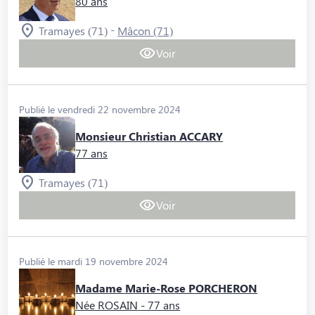
80 ans
-
Tramayes (71)
Mâcon (71)
Voir
Publié le vendredi 22 novembre 2024
Monsieur Christian ACCARY
77 ans
Tramayes (71)
Voir
Publié le mardi 19 novembre 2024
Madame Marie-Rose PORCHERON
Née ROSAIN
- 77 ans