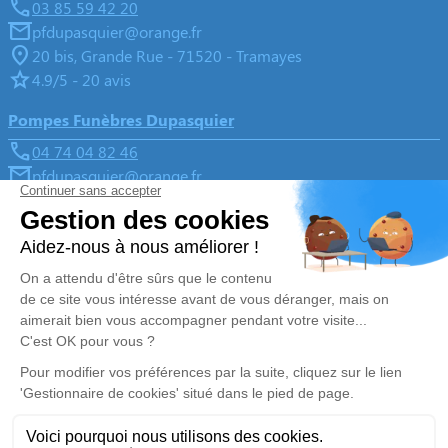
03 85 59 42 20
pfdupasquier@orange.fr
20 bis, Grande Rue - 71520 - Tramayes
4.9/5 - 20 avis
Pompes Funèbres Dupasquier
04 74 04 82 46
pfdupasquier@orange.fr
Place de la Paix, 11 route de Saint-Joseph - 69430 -
Beaujeu
4.9/5 - 172 avis
Nos Services
Liens utiles
Organiser des obsèques
Avis de décès
Monuments funéraires
Demande de rendez-vous en
agence
Services aux familles
Nos réseaux sociaux
Mentions légales
Politique de traitement des données personnelles