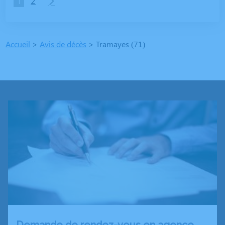
1
2
Accueil
>
Avis de décès
>
Tramayes (71)