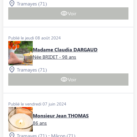
Tramayes (71)
Voir
Publié le jeudi 08 août 2024
Madame Claudia DARGAUD
Née BRIDET
- 98 ans
Tramayes (71)
Voir
Publié le vendredi 07 juin 2024
Monsieur Jean THOMAS
86 ans
-
Tramayes (71)
Mâcon (71)